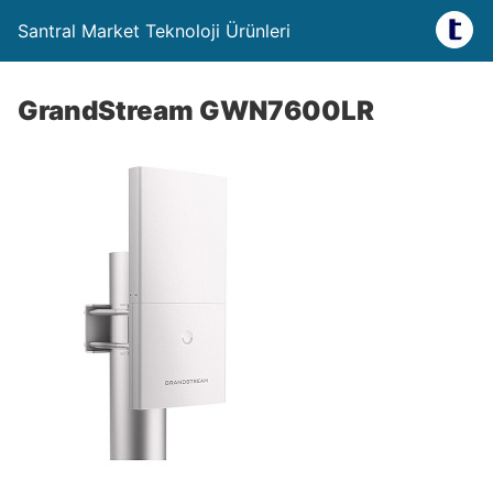
Santral Market Teknoloji Ürünleri
GrandStream GWN7600LR