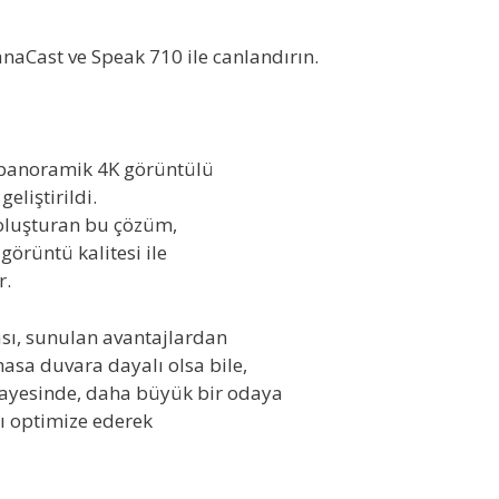
anaCast ve Speak 710 ile canlandırın.
 panoramik 4K görüntülü
eliştirildi.
li oluşturan bu çözüm,
görüntü kalitesi ile
r.
ması, sunulan avantajlardan
masa duvara dayalı olsa bile,
sayesinde, daha büyük bir odaya
ı optimize ederek