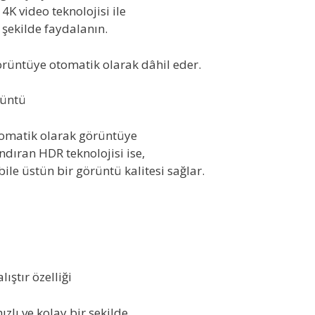
K video teknolojisi ile
 şekilde faydalanın.
örüntüye otomatik olarak dâhil eder.
rüntü
otomatik olarak görüntüye
ndıran HDR teknolojisi ise,
le üstün bir görüntü kalitesi sağlar.
ştır özelliği
hızlı ve kolay bir şekilde