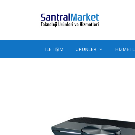
İçeriğe
atla
İLETİŞİM
ÜRÜNLER
HİZMETL