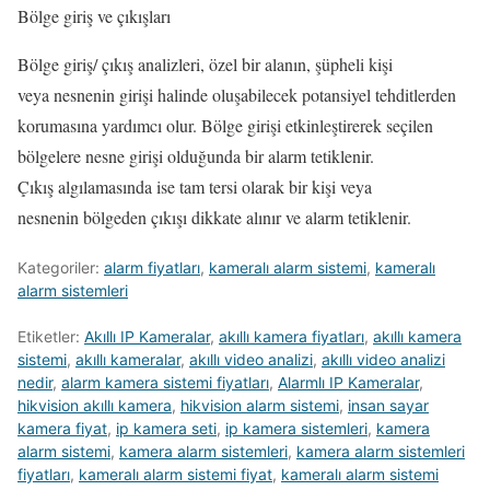
Bölge giriş ve çıkışları
Bölge giriş/ çıkış analizleri, özel bir alanın, şüpheli kişi
veya nesnenin girişi halinde oluşabilecek potansiyel tehditlerden
korumasına yardımcı olur. Bölge girişi etkinleştirerek seçilen
bölgelere nesne girişi olduğunda bir alarm tetiklenir.
Çıkış algılamasında ise tam tersi olarak bir kişi veya
nesnenin bölgeden çıkışı dikkate alınır ve alarm tetiklenir.
Kategoriler:
alarm fiyatları
,
kameralı alarm sistemi
,
kameralı
alarm sistemleri
Etiketler:
Akıllı IP Kameralar
,
akıllı kamera fiyatları
,
akıllı kamera
sistemi
,
akıllı kameralar
,
akıllı video analizi
,
akıllı video analizi
nedir
,
alarm kamera sistemi fiyatları
,
Alarmlı IP Kameralar
,
hikvision akıllı kamera
,
hikvision alarm sistemi
,
insan sayar
kamera fiyat
,
ip kamera seti
,
ip kamera sistemleri
,
kamera
alarm sistemi
,
kamera alarm sistemleri
,
kamera alarm sistemleri
fiyatları
,
kameralı alarm sistemi fiyat
,
kameralı alarm sistemi