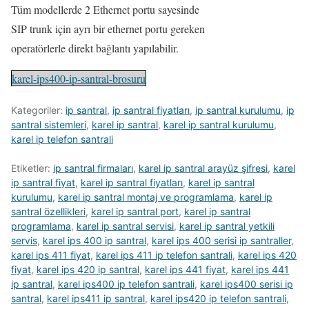
Tüm modellerde 2 Ethernet portu sayesinde
SIP trunk için ayrı bir ethernet portu gereken
operatörlerle direkt bağlantı yapılabilir.
karel-ips400-ip-santral-brosuru
Kategoriler:
ip santral
,
ip santral fiyatları
,
ip santral kurulumu
,
ip
santral sistemleri
,
karel ip santral
,
karel ip santral kurulumu
,
karel ip telefon santrali
Etiketler:
ip santral firmaları
,
karel ip santral arayüz şifresi
,
karel
ip santral fiyat
,
karel ip santral fiyatları
,
karel ip santral
kurulumu
,
karel ip santral montaj ve programlama
,
karel ip
santral özellikleri
,
karel ip santral port
,
karel ip santral
programlama
,
karel ip santral servisi
,
karel ip santral yetkili
servis
,
karel ips 400 ip santral
,
karel ips 400 serisi ip santraller
,
karel ips 411 fiyat
,
karel ips 411 ip telefon santrali
,
karel ips 420
fiyat
,
karel ips 420 ip santral
,
karel ips 441 fiyat
,
karel ips 441
ip santral
,
karel ips400 ip telefon santrali
,
karel ips400 serisi ip
santral
,
karel ips411 ip santral
,
karel ips420 ip telefon santrali
,