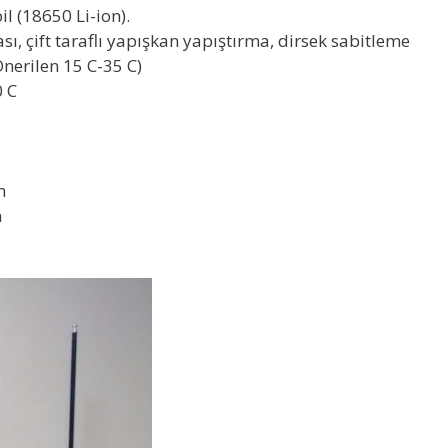
il (18650 Li-ion).
ı, çift taraflı yapışkan yapıştırma, dirsek sabitleme
Önerilen 15 C-35 C)
0 C
m
a