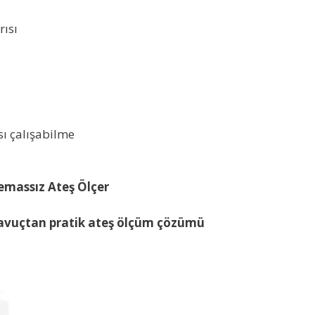
rısı
sı çalışabilme
massız Ateş Ölçer
n avuçtan pratik ateş ölçüm çözümü