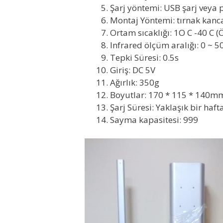
Şarj yöntemi: USB şarj veya p
Montaj Yöntemi: tırnak kancas
Ortam sıcaklığı: 1O C -40 C (
lnfrared ölçüm aralığı: 0 ~ 5
Tepki Süresi: 0.5s
Giriş: DC 5V
Ağırlık: 350g
Boyutlar: 170 * 115 * 140m
Şarj Süresi: Yaklaşık bir haft
Sayma kapasitesi: 999