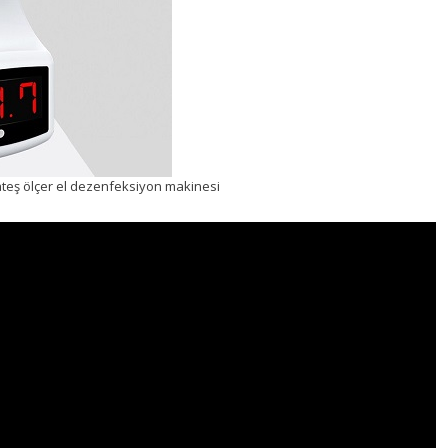
 ateş ölçer el dezenfeksiyon makinesi