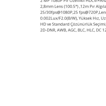
2 MP 1080P Pır Özellikli HDCVI+Ana
2,8mm Lens (100.5°) ,12m Pır Algı
25/30fps@1080P,25 fps@720P,Lens 
0.002Lux/F2.0(B/W), Yüksek Hız, Uz
HD ve Standard Çözünürlük Seçimi,
2D-DNR, AWB, AGC, BLC, HLC, DC 1