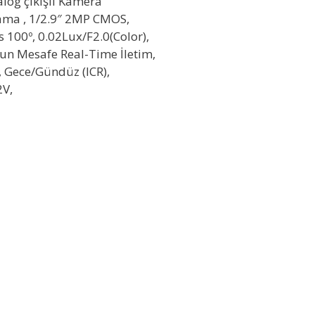
log çıkışlı Kamera
lama , 1/2.9″ 2MP CMOS,
100º, 0.02Lux/F2.0(Color),
un Mesafe Real-Time İletim,
 Gece/Gündüz (ICR),
2V,