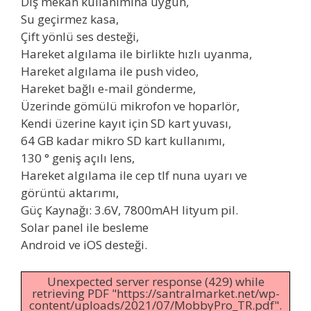
Dış mekan kullanımına uygun,
Su geçirmez kasa,
Çift yönlü ses desteği,
Hareket algılama ile birlikte hızlı uyanma,
Hareket algılama ile push video,
Hareket bağlı e-mail gönderme,
Üzerinde gömülü mikrofon ve hoparlör,
Kendi üzerine kayıt için SD kart yuvası,
64 GB kadar mikro SD kart kullanımı,
130 ° geniş açılı lens,
Hareket algılama ile cep tlf nuna uyarı ve
görüntü aktarımı,
Güç Kaynağı: 3.6V, 7800mAH lityum pil.
Solar panel ile besleme
Android ve iOS desteği.
Unexpected server response (429) while
retrieving PDF "https://santralmarket.net/wp-
content/uploads/2021/07/MobbyPro_TR.pdf".