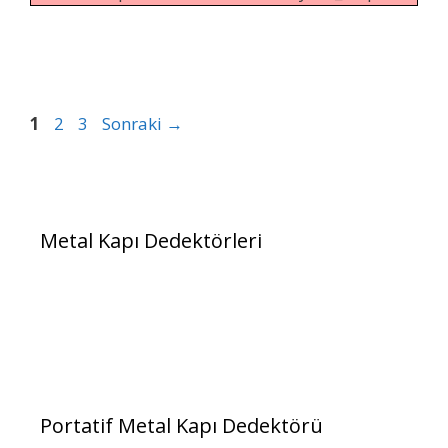
Sayfa
Sayfa
Sayfa
1
2
3
Sonraki
→
Metal Kapı Dedektörleri
Portatif Metal Kapı Dedektörü