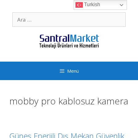
İçeriğe
Turkish
atla
için
ara
Menü
mobby pro kablosuz kamera
Güneş Enerjili Dış Mekan Güvenlik