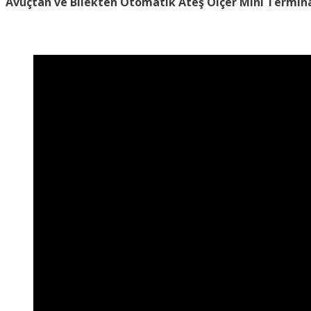
Avuçtan ve Bilekten Otomatik Ateş Ölçer
Mini Termin